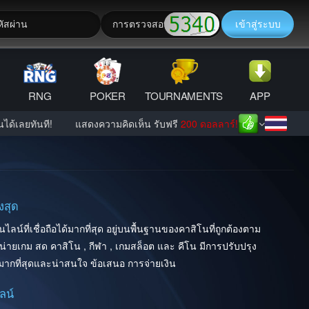
เข้าสู่ระบบ
RNG
POKER
TOURNAMENTS
APP
เลยทันที!
แสดงความคิดเห็น รับฟรี
200 ดอลลาร์!
งสุด
น์ที่เชื่อถือได้มากที่สุด อยู่บนพื้นฐานของคาสิโนที่ถูกต้องตาม
ายเกม สด คาสิโน , กีฬา , เกมสล็อต และ คีโน มีการปรับปรุง
ภาพมากที่สุดและน่าสนใจ ข้อเสนอ การจ่ายเงิน
ลน์