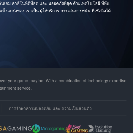
นเกม คาสิโนที่ดีที่สุด และ ปลอดภัยที่สุด ด้วยเทคโนโลยี ที่ทัน
็งแกร่งของ เราเป็น ผู้ให้บริการ การเล่นการพนัน ที่เชื่อถือได้
r your game may be. With a combination of technology expertise
tainment service.
การรักษาความปลอดภัย และ ความเป็นส่วนตัว